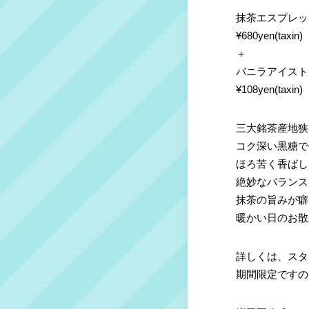
抹茶エスプレッ
¥680yen(taxin)
＋
バニラアイスト
¥108yen(taxin)
三大銘茶産地狭
コク深い黒糖で
ほろ苦く香ばし
絶妙なバランス
抹茶の旨みが癖
暖かい日のお散
詳しくは、スタ
期間限定ですの