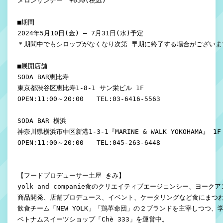
メロンサンデー　¥650(税込)

■期間

2024年5月10日(金) – 7月31日(水)予定 

＊期間中でもシロップがなくなり次第 早期に終了する場合がございます
■展開店舗

SODA BAR恵比寿

東京都渋谷区恵比寿1-8-1 サン栄ビル 1F

OPEN:11:00～20:00　　TEL:03-6416-5563

SODA BAR 横浜

神奈川県横浜市中区新港1-3-1『MARINE & WALK YOKOHAMA』 1F

OPEN:11:00～20:00　　TEL:045-263-6448

【フードプロデューサー土屋 きみ】

yolk and companie食のクリエイティブエージェンシー、ヨーク
商品開発、店舗プロデュース、イベント、ケータリングなど食にまつわ
飲食チーム「NEW YOLK」「鶏革命団」の２ブランドを主宰しつつ、学
ベトナムスイーツショップ「Chè 333」を運営中。
